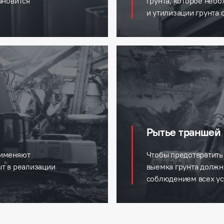
ановится
грунта, которое необ
и утилизации грунта 
Рытье траншей 
рименяют
Чтобы предотвратить
т в реализации
выемка грунта долж
соблюдением всех ус