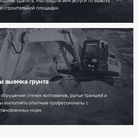
ходимо удалить. Мы предлагаем услуги по вывозу
со строительной площадки.
и выемка грунта
 обрушение стенок котлованов, рытье траншей и
ны выполнять опытные профессионалы с
тановленных норм.