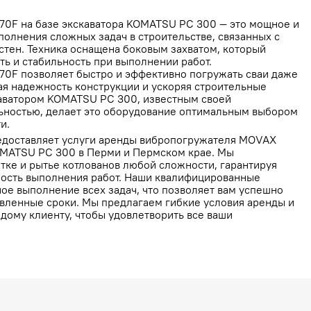
0F на базе экскаватора KOMATSU PC 300 — это мощное и
олнения сложных задач в строительстве, связанных с
стен. Техника оснащена боковым захватом, который
ть и стабильность при выполнении работ.
0F позволяет быстро и эффективно погружать сваи даже
ая надежность конструкции и ускоряя строительные
каватором KOMATSU PC 300, известным своей
ьностью, делает это оборудование оптимальным выбором
и.
доставляет услуги аренды вибропогружателя MOVAX
OMATSU PC 300 в Перми и Пермском крае. Мы
тке и рытье котлованов любой сложности, гарантируя
ность выполнения работ. Наши квалифицированные
ое выполнение всех задач, что позволяет вам успешно
овленные сроки. Мы предлагаем гибкие условия аренды и
дому клиенту, чтобы удовлетворить все ваши