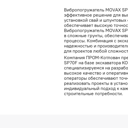
Вибропогружатель MOVAX SP7
эффективное решение для вып
установкой свай и шпунтовых 
обеспечивает высокую точнос
Вибропогружатель MOVAX SP7
в сложные грунты, обеспечив
процессы. Комбинация с экс
надежностью и производител
для проектов любой сложност
Компания ПРОМ-Котлован пре
SP70F на базе экскаватора K
специализируемся на разрабо
высокое качество и оператив
операторы обеспечивают точн
реализовать проекты в устан
индивидуальный подход к каж
строительные потребности.